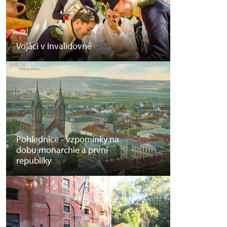
Vojáci v Invalidovně
Pohlednice - vzpomínky na
dobu monarchie a první
republiky