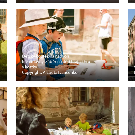
Dětský koutek na nádvoří
Invalidovny. Záběr na děti hrající hru
v kostky.
Copyright: Alžběta Ivančenko