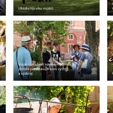
Ukázka Výcviku vojáků
Voják na nádvoří návštěvníkům
zblízka představuje svou výstroj
a výzbroj