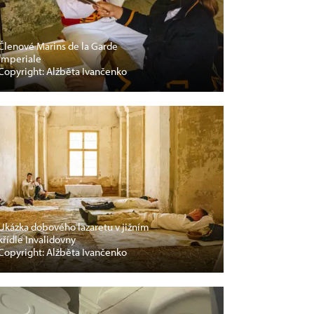
Členové Marins de la Garde
Imperiale
Copyright: Alžběta Ivančenko
Ukázka dobového lazaretu v jižním
křídle Invalidovny
Copyright: Alžběta Ivančenko