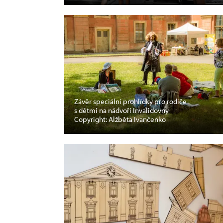
Závěr speciální prohlídky pro rodiče
s dětmi na nádvoří Invalidovny
Copyright: Alžběta Ivančenko