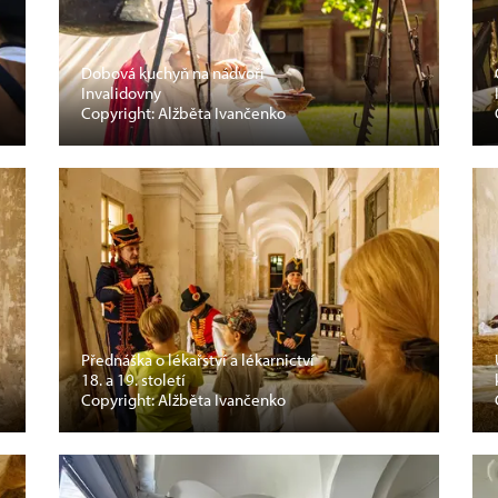
Dobová kuchyň na nádvoří
Invalidovny
Copyright: Alžběta Ivančenko
Přednáška o lékařství a lékarnictví
18. a 19. století
Copyright: Alžběta Ivančenko