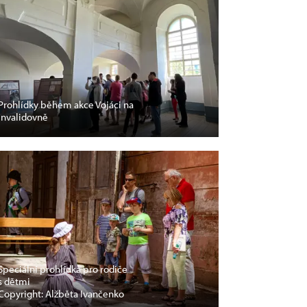
Prohlídky během akce Vojáci na
Invalidovně
Speciální prohlídka pro rodiče
s dětmi
Copyright: Alžběta Ivančenko