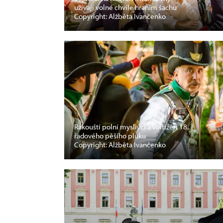
užívají volné chvíle hraním šachu
Copyright: Alžběta Ivančenko
Rakouští polní myslivci a Voltižéři 18.
řadového pěšího pluku
Copyright: Alžběta Ivančenko