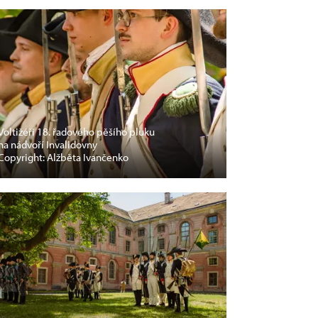
Voltižéři 18. řadového pěšího pluku
na nádvoří Invalidovny
Copyright: Alžběta Ivančenko