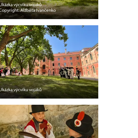
Ukázka výcviku vojáků
Copyright: Alžběta Ivančenko
Ukázka výcviku vojáků