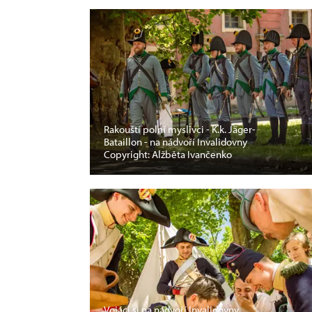
Rakouští polní myslivci - K.k. Jäger-
Bataillon - na nádvoří Invalidovny
Copyright: Alžběta Ivančenko
Vojáci si na nádvoří Invalidovny