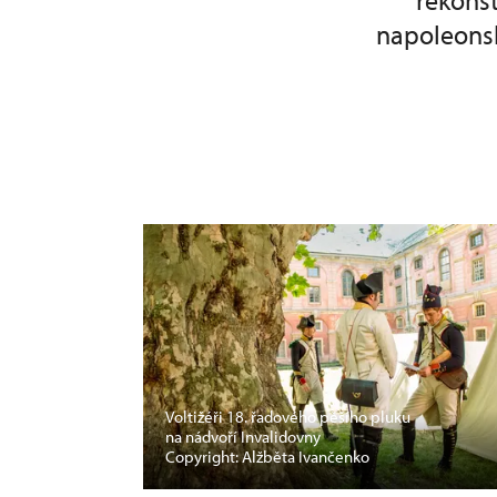
rekonst
napoleonsk
Voltižéři 18. řadového pěšího pluku
na nádvoří Invalidovny
Copyright: Alžběta Ivančenko