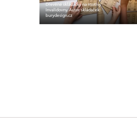
Dřevěné skládačky na motivy
Invalidovny. Autor skládaček:
burydesign.cz