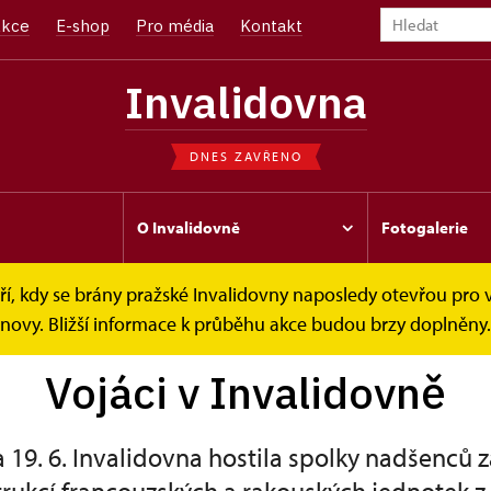
kce
E-shop
Pro média
Kontakt
Invalidovna
DNES ZAVŘENO
O Invalidovně
Fotogalerie
í, kdy se brány pražské Invalidovny naposledy otevřou pro v
idovně
bnovy. Bližší informace k průběhu akce budou brzy doplněny.
Vojáci v Invalidovně
a 19. 6. Invalidovna hostila spolky nadšenců z