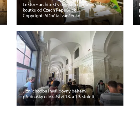
Lektor - architekt v dětském Lego
koutku od Czech RepuBrick
Copyright: Alžběta Ivančenko
Jižní chodba Invalidovny během
přednášky o lékařství 18. a 19. století