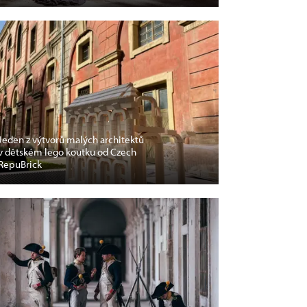
Jeden z výtvorů malých architektů
v dětském lego koutku od Czech
RepuBrick