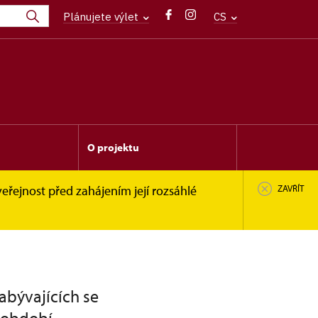
Plánujete výlet
CS
O projektu
eřejnost před zahájením její rozsáhlé
ZAVŘÍT
abývajících se