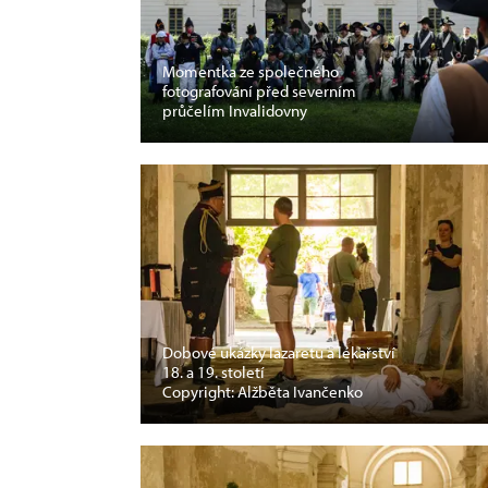
Momentka ze společného
fotografování před severním
průčelím Invalidovny
Dobové ukázky lazaretu a lékařství
18. a 19. století
Copyright: Alžběta Ivančenko