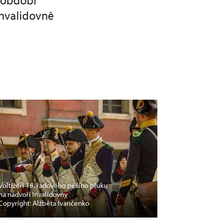
z období
Invalidovně
Voltižéři 18. řadového pěšího pluku
na nádvoří Invalidovny
Copyright: Alžběta Ivančenko