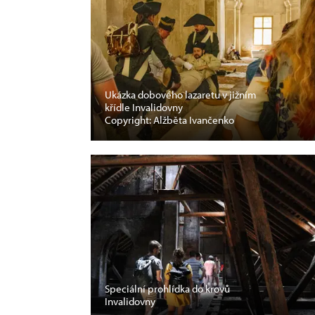
Ukázka dobového lazaretu v jižním
křídle Invalidovny
Copyright: Alžběta Ivančenko
Speciální prohlídka do krovů
Invalidovny