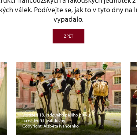
rukcí francouzských a rakouských jednotek 
ých válek. Podívejte se, jak to v tyto dny na 
vypadalo.
ZPĚT
Voltižéři 18. řadového pěšího pluku
na nádvoří Invalidovny
Copyright: Alžběta Ivančenko