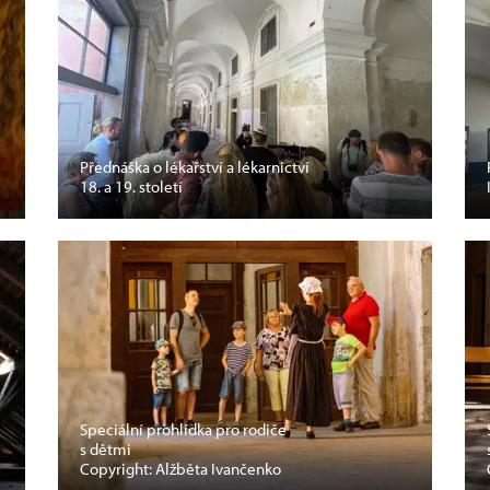
Přednáška o lékařství a lékarnictví
18. a 19. století
Speciální prohlídka pro rodiče
s dětmi
Copyright: Alžběta Ivančenko