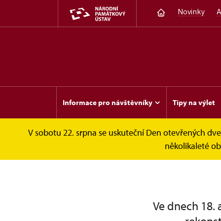
Novinky
A
Informace pro návštěvníky
Tipy na výlet
V sobotu 22. srpna se uskuteční Den otevřených dveř
Invalidovna
Fotogalerie
Vojáci v Inval
několikaleté o
Ve dnech 18. 