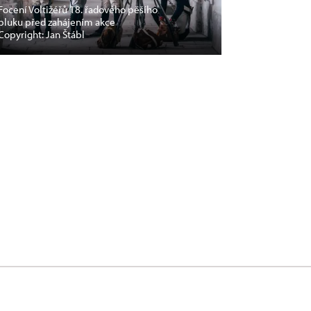
Focení Voltižéřů 18. řadového pěšího
pluku před zahájením akce
Copyright: Jan Štábl