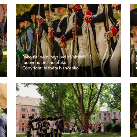
Rakouští polní myslivci a Voltižéři 18.
řadového pěšího pluku
Copyright: Alžběta Ivančenko