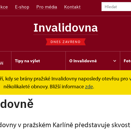
kce
E-shop
Pro média
Kontakt
Invalidovna
DNES ZAVŘENO
Tipy na výlet
O Invalidovně
Fot
ří
í, kdy se brány pražské Invalidovny naposledy otevřou pro v
několikaleté obnovy. Bližší informace
zde
.
idovně
dovny v pražském Karlíně představuje skvost