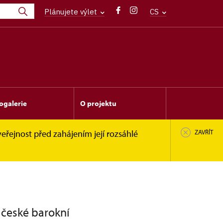
Plánujete výlet
CS
ogalerie
O projektu
eřejnost před zahájením její rozsáhlé
ZAVŘÍT
 české barokní