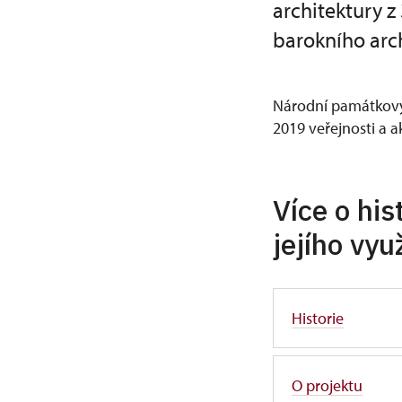
architektury z 
barokního arch
Národní památkový 
2019 veřejnosti a a
Více o his
jejího využ
Historie
O projektu