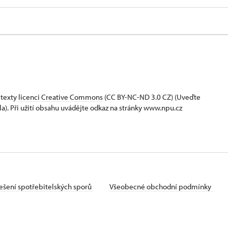
 texty
licenci Creative Commons
(CC BY-NC-ND 3.0 CZ) (Uveďte
la). Při užití obsahu uvádějte odkaz na stránky www.npu.cz
ešení spotřebitelských sporů
Všeobecné obchodní podmínky