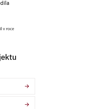
 díla
l v roce
jektu