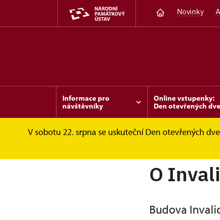
Novinky
A
Informace pro
Online vstupenky:
návštěvníky
Den otevřených dve
V sobotu 22. srpna se uskuteční Den otevřených dveř
Invalidovna
O Invalidovně
O Inval
Budova Invali