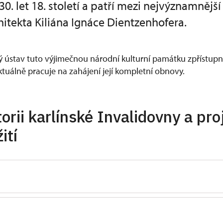
30. let 18. století a patří mezi nejvýznamnější
itekta Kiliána Ignáce Dientzenhofera.
ústav tuto výjimečnou národní kulturní památku zpřístupni
ktuálně pracuje na zahájení její kompletní obnovy.
torii karlínské Invalidovny a pro
ití