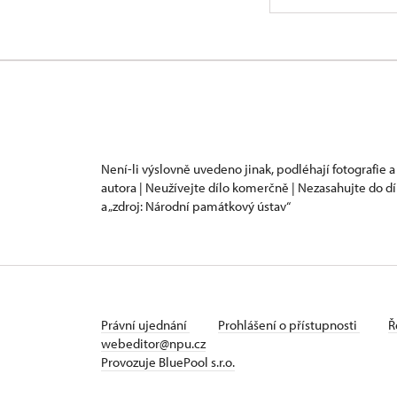
Není-li výslovně uvedeno jinak, podléhají fotografie a
autora | Neužívejte dílo komerčně | Nezasahujte do dí
a „zdroj: Národní památkový ústav“
Právní ujednání
Prohlášení o přístupnosti
Ř
webeditor@npu.cz
Provozuje BluePool s.r.o.