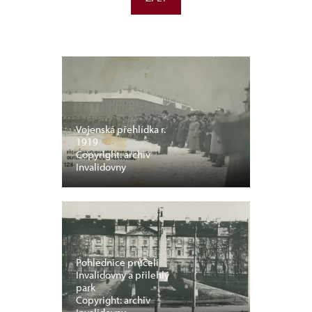
Vojenská přehlídka r.
1919
Copyright: archiv
Invalidovny
Pohlednice průčelí
Invalidovny a přilehlý
park
Copyright: archiv