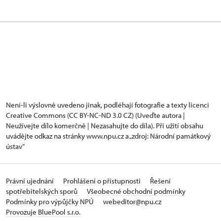
Není-li výslovně uvedeno jinak, podléhají fotografie a texty
licenci
Creative Commons
(CC BY-NC-ND 3.0 CZ) (Uveďte autora |
Neužívejte dílo komerčně | Nezasahujte do díla). Při užití obsahu
uvádějte odkaz na stránky www.npu.cz a „zdroj: Národní památkový
ústav“
Právní ujednání
Prohlášení o přístupnosti
Řešení
spotřebitelských sporů
Všeobecné obchodní podmínky
Podmínky pro výpůjčky NPÚ
webeditor@npu.cz
Provozuje BluePool s.r.o.