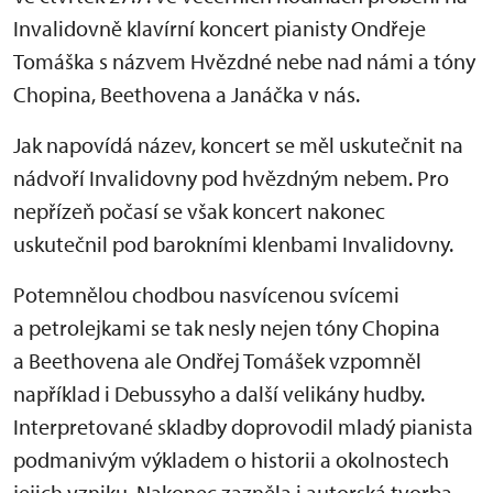
Invalidovně klavírní koncert pianisty Ondřeje
Tomáška s názvem Hvězdné nebe nad námi a tóny
Chopina, Beethovena a Janáčka v nás.
Jak napovídá název, koncert se měl uskutečnit na
nádvoří Invalidovny pod hvězdným nebem. Pro
nepřízeň počasí se však koncert nakonec
uskutečnil pod barokními klenbami Invalidovny.
Potemnělou chodbou nasvícenou svícemi
a petrolejkami se tak nesly nejen tóny Chopina
a Beethovena ale Ondřej Tomášek vzpomněl
například i Debussyho a další velikány hudby.
Interpretované skladby doprovodil mladý pianista
podmanivým výkladem o historii a okolnostech
jejich vzniku. Nakonec zazněla i autorská tvorba