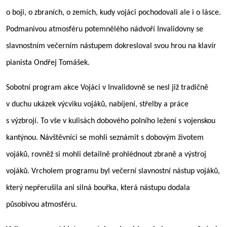
o boji, o zbraních, o zemích, kudy vojáci pochodovali ale i o lásce.
Podmanivou atmosféru potemnělého nádvoří Invalidovny se
slavnostním večerním nástupem dokresloval svou hrou na klavír
pianista Ondřej Tomášek.
Sobotní program akce Vojáci v Invalidovně se nesl již tradičně
v duchu ukázek výcviku vojáků, nabíjení, střelby a práce
s výzbrojí. To vše v kulisách dobového polního ležení s vojenskou
kantýnou. Návštěvníci se mohli seznámit s dobovým životem
vojáků, rovněž si mohli detailně prohlédnout zbraně a výstroj
vojáků. Vrcholem programu byl večerní slavnostní nástup vojáků,
který nepřerušila ani silná bouřka, která nástupu dodala
působivou atmosféru.