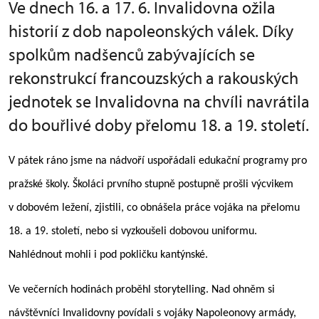
Ve dnech 16. a 17. 6. Invalidovna ožila
historií z dob napoleonských válek. Díky
spolkům nadšenců zabývajících se
rekonstrukcí francouzských a rakouských
jednotek se Invalidovna na chvíli navrátila
do bouřlivé doby přelomu 18. a 19. století.
V pátek ráno jsme na nádvoří uspořádali edukační programy pro
pražské školy. Školáci prvního stupně postupně prošli výcvikem
v dobovém ležení, zjistili, co obnášela práce vojáka na přelomu
18. a 19. století, nebo si vyzkoušeli dobovou uniformu.
Nahlédnout mohli i pod pokličku kantýnské.
Ve večerních hodinách proběhl storytelling. Nad ohněm si
návštěvníci Invalidovny povídali s vojáky Napoleonovy armády,