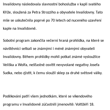
Invalidovny následovala slavnostní bohoslužba v kapli svatého
Kříže, sloužená za Petra Strozziho a obyvatele Invalidovny. Tato
mše se uskutečnila poprvé po 70 letech od nuceného uzavření
kaple na Invalidovně.
Sobotní program zakončila večerní hraná prohlídka, na které se
návštěvníci setkali se známými i méně známými obyvateli
Invalidovny. Během prohlídky mohli potkat známé vysloužilce
Velíška a Wolfa, nešťastně osvítit nevyvolané negativy Josefa
Sudka, nebo zjistit, k čemu sloužil sklep za druhé světové války.
Poděkování patří všem jednotkám, které se víkendového
programu v Invalidovně zúčastnili jmenovitě: Voltižéři 18.