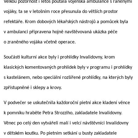
Velkou pozornost i letos poutala vojenská ambulance s raněnými
vojáky, ta se v letošním roce přesunula do větších prostor
refektáře. Krom dobových lékařských nástrojů a pomůcek byla
v ambulanci připravena hojně navštěvovaná ukázka péče
o zraněného vojáka včetně operace.
Součástí kulturní akce byly i prohlídky Invalidovny, krom
klasických komentovaných prohlídek byly v programu i prohlídky
s kastelánem, nebo speciální rozšířené prohlídky, na kterých byly
zpřístupněné i sklepy a krovy.
V podvečer se uskutečnila každoroční pietní akce kladení věnce
k pomníku hraběte Petra Strozziho, zakladatele Invalidovny.
Věnec po celý den vytvářeli malí i velcí návštěvníci Invalidovny
v dětském koutku. Po pietním setkání u busty zakladatele