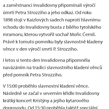
a zaměstnanci Invalidovny připomínali výročí
úmrtí Petra Strozziho a jeho odkaz. Od roku
1898 stojí v Kaizlových sadech naproti hlavnímu
vchodu do Invalidovny busta z bílého tyrolského
mramoru, kterou vytvořil sochař Mořic Černil.
Právě k tomuto pomníku byly slavnostně kladeny
věnce v den výročí smrti P. Strozziho.
I letos si tento den Invalidovna připomněla
navázáním na tradici slavnostního kladení věnců
před pomník Petra Strozziho.
V 15:00 proběhlo slavnostní kladení věnce.
Následně se začal v severním křídle Invalidovny
krátký koncert Kristýny a jejího kytarového
doprovodu. Od 15:30 proběhla taktéž speciální