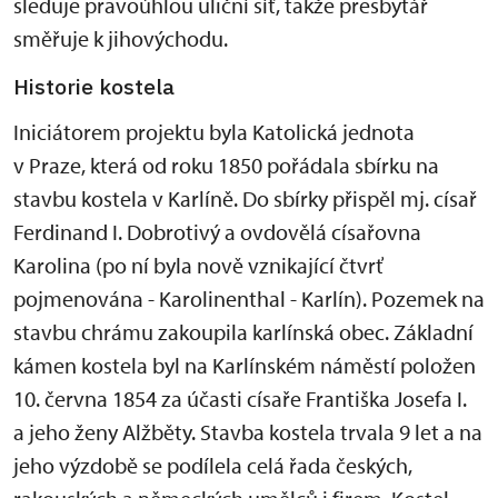
sleduje pravoúhlou uliční síť, takže presbytář
směřuje k jihovýchodu.
Historie kostela
Iniciátorem projektu byla Katolická jednota
v Praze, která od roku 1850 pořádala sbírku na
stavbu kostela v Karlíně. Do sbírky přispěl mj. císař
Ferdinand I. Dobrotivý a ovdovělá císařovna
Karolina (po ní byla nově vznikající čtvrť
pojmenována - Karolinenthal - Karlín). Pozemek na
stavbu chrámu zakoupila karlínská obec. Základní
kámen kostela byl na Karlínském náměstí položen
10. června 1854 za účasti císaře Františka Josefa I.
a jeho ženy Alžběty. Stavba kostela trvala 9 let a na
jeho výzdobě se podílela celá řada českých,