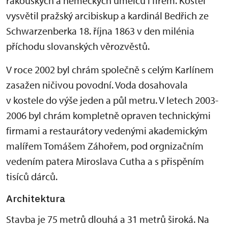
rakouských a německých umělců i firem. Kostel
vysvětil pražský arcibiskup a kardinál Bedřich ze
Schwarzenberka 18. října 1863 v den milénia
příchodu slovanských věrozvěstů.
V roce 2002 byl chrám společně s celým Karlínem
zasažen ničivou povodní. Voda dosahovala
v kostele do výše jeden a půl metru. V letech 2003-
2006 byl chrám kompletně opraven technickými
firmami a restaurátory vedenými akademickým
malířem Tomášem Záhořem, pod orgnizačním
vedením patera Miroslava Cutha a s přispěním
tisíců dárců.
Architektura
Stavba je 75 metrů dlouhá a 31 metrů široká. Na