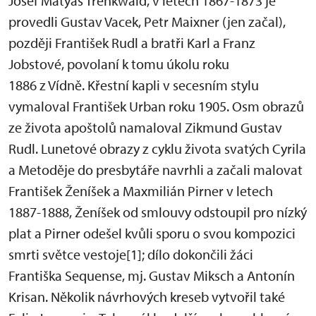
Josef Matyáš Trenkwald, v letech 1867-1873 je
provedli Gustav Vacek, Petr Maixner (jen začal),
později František Rudl a bratři Karl a Franz
Jobstové, povolaní k tomu úkolu roku
1886 z Vídně. Křestní kapli v secesním stylu
vymaloval František Urban roku 1905. Osm obrazů
ze života apoštolů namaloval Zikmund Gustav
Rudl. Lunetové obrazy z cyklu života svatých Cyrila
a Metoděje do presbytáře navrhli a začali malovat
František Ženíšek a Maxmilián Pirner v letech
1887-1888, Ženíšek od smlouvy odstoupil pro nízký
plat a Pirner odešel kvůli sporu o svou kompozici
smrti světce vestoje[1]; dílo dokončili žáci
Františka Sequense, mj. Gustav Miksch a Antonín
Krisan. Několik návrhových kreseb vytvořil také