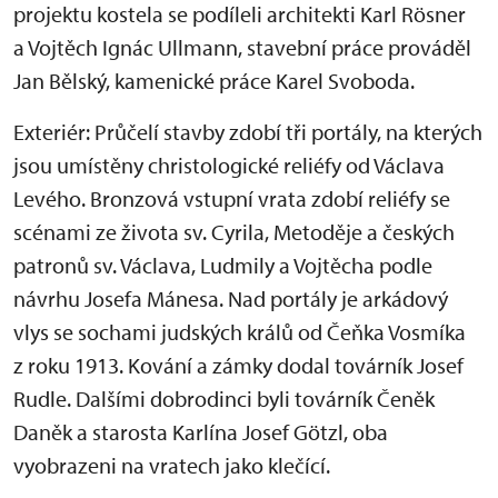
projektu kostela se podíleli architekti Karl Rösner
a Vojtěch Ignác Ullmann, stavební práce prováděl
Jan Bělský, kamenické práce Karel Svoboda.
Exteriér: Průčelí stavby zdobí tři portály, na kterých
jsou umístěny christologické reliéfy od Václava
Levého. Bronzová vstupní vrata zdobí reliéfy se
scénami ze života sv. Cyrila, Metoděje a českých
patronů sv. Václava, Ludmily a Vojtěcha podle
návrhu Josefa Mánesa. Nad portály je arkádový
vlys se sochami judských králů od Čeňka Vosmíka
z roku 1913. Kování a zámky dodal továrník Josef
Rudle. Dalšími dobrodinci byli továrník Čeněk
Daněk a starosta Karlína Josef Götzl, oba
vyobrazeni na vratech jako klečící.