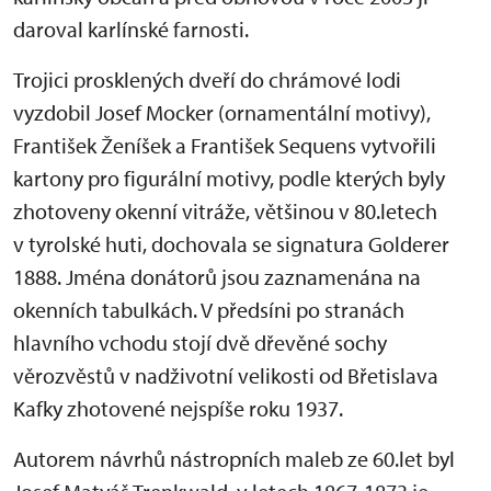
daroval karlínské farnosti.
Trojici prosklených dveří do chrámové lodi
vyzdobil Josef Mocker (ornamentální motivy),
František Ženíšek a František Sequens vytvořili
kartony pro figurální motivy, podle kterých byly
zhotoveny okenní vitráže, většinou v 80.letech
v tyrolské huti, dochovala se signatura Golderer
1888. Jména donátorů jsou zaznamenána na
okenních tabulkách. V předsíni po stranách
hlavního vchodu stojí dvě dřevěné sochy
věrozvěstů v nadživotní velikosti od Břetislava
Kafky zhotovené nejspíše roku 1937.
Autorem návrhů nástropních maleb ze 60.let byl