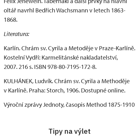
Felix Jenewein. Tabernákl a další prvky na hlavní
oltář navrhl Bedřich Wachsmann v letech 1863-
1868.
Literatura:
Karlín. Chrám sv. Cyrila a Metoděje v Praze-Karlíně.
Kostelní Vydří: Karmelitánské nakladatelství,
2007. 216 s. ISBN 978-80-7195-172-8.
KULHÁNEK, Ludvík. Chrám sv. Cyrila a Methoděje
v Karlíně. Praha: Storch, 1906. Dostupné online.
Výroční zprávy Jednoty, časopis Method 1875-1910
Tipy na výlet