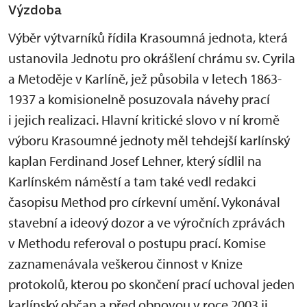
Výzdoba
Výběr výtvarníků řídila Krasoumná jednota, která
ustanovila Jednotu pro okrášlení chrámu sv. Cyrila
a Metoděje v Karlíně, jež působila v letech 1863-
1937 a komisionelně posuzovala návehy prací
i jejich realizaci. Hlavní kritické slovo v ní kromě
výboru Krasoumné jednoty měl tehdejší karlínský
kaplan Ferdinand Josef Lehner, který sídlil na
Karlínském náměstí a tam také vedl redakci
časopisu Method pro církevní umění. Vykonával
stavební a ideový dozor a ve výročních zprávách
v Methodu referoval o postupu prací. Komise
zaznamenávala veškerou činnost v Knize
protokolů, kterou po skončení prací uchoval jeden
karlínský občan a před obnovou v roce 2003 ji