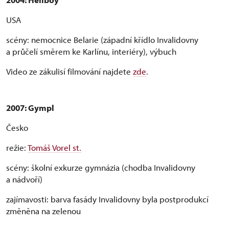
USA
scény: nemocnice Belarie (západní křídlo Invalidovny
a průčelí směrem ke Karlínu, interiéry), výbuch
Video ze zákulisí filmování najdete
zde
.
2007: Gympl
Česko
režie:
Tomáš Vorel st.
scény:
školní exkurze gymnázia (chodba Invalidovny
a nádvoří)
zajímavosti: barva fasády Invalidovny byla postprodukcí
změněna na zelenou