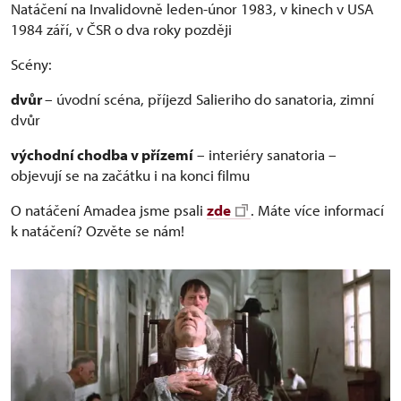
Natáčení na Invalidovně leden-únor 1983, v kinech v USA
1984 září, v ČSR o dva roky později
Scény:
dvůr
– úvodní scéna, příjezd Salieriho do sanatoria, zimní
dvůr
východní chodba v přízemí
– interiéry sanatoria –
objevují se na začátku i na konci filmu
O natáčení Amadea jsme psali
zde
. Máte více informací
k natáčení? Ozvěte se nám!