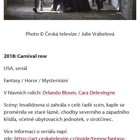
Photo © Česká televize / Julie Vrábelová
2018: Carnival row
USA, seriál
Fantasy / Horor / Mysteriózní
V hlavních rolích:
Orlando Bloom
,
Cara Delevingne
Scény: Invalidovna si zahrála v celé řadě scén, kaple se
proměnila ve staré lázně, chodby severního a západního
křídla, včetně ubytovacích jednotek, v sirotčinec.
Více informací o seriálu např.
zde:
https://art.ceskatelevize.cz/inside/temny-fantasy-