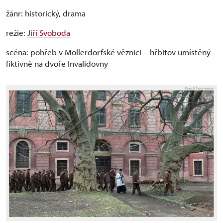
žánr: historický, drama
režie:
Jiří Svoboda
scéna:
pohřeb v Mollerdorfské věznici – hřbitov umístěný
fiktivně na dvoře Invalidovny