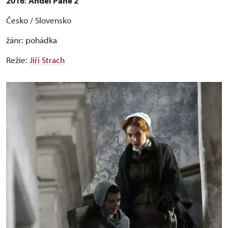
2016
:
Anděl Páně 2
Česko / Slovensko
žánr: pohádka
Režie:
Jiří Strach