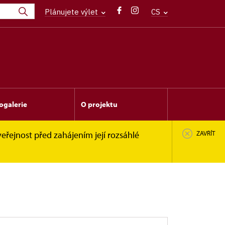
Plánujete výlet
CS
ogalerie
O projektu
eřejnost před zahájením její rozsáhlé
ZAVŘÍT