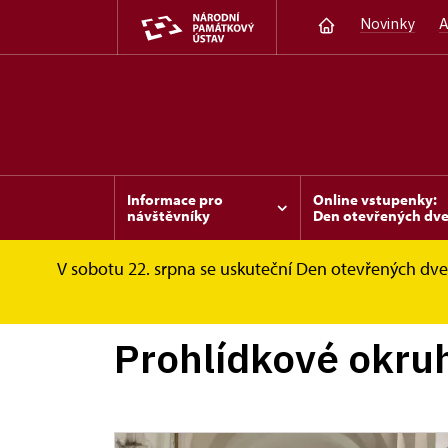
Novinky
A
Informace pro
Online vstupenky:
návštěvníky
Den otevřených dve
V sobotu 22. srpna se uskuteční Den otevřených dveř
Invalidovna
Informace pro návštěvníky
Prohlídkové okru