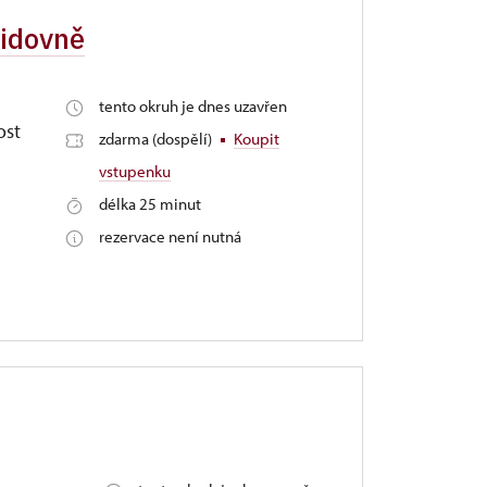
lidovně
tento okruh je dnes uzavřen
ost
zdarma (dospělí)
Koupit
vstupenku
délka 25 minut
rezervace není nutná