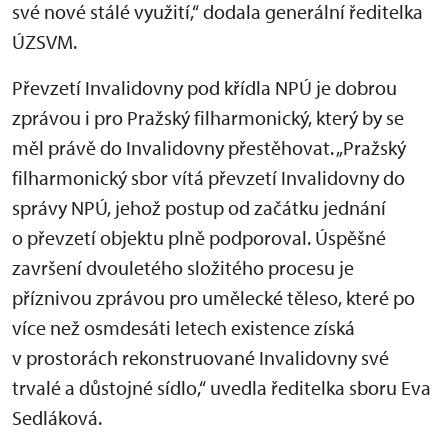
své nové stálé využití,“ dodala generální ředitelka
ÚZSVM.
Převzetí Invalidovny pod křídla NPÚ je dobrou
zprávou i pro Pražský filharmonický, který by se
měl právě do Invalidovny přestěhovat. „Pražský
filharmonický sbor vítá převzetí Invalidovny do
správy NPÚ, jehož postup od začátku jednání
o převzetí objektu plně podporoval. Úspěšné
završení dvouletého složitého procesu je
příznivou zprávou pro umělecké těleso, které po
více než osmdesáti letech existence získá
v prostorách rekonstruované Invalidovny své
trvalé a důstojné sídlo,“ uvedla ředitelka sboru Eva
Sedláková.