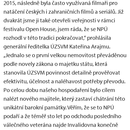
2015, následně byla často využívaná filmaři pro
natáčení českých i zahraničních filmů a seriálů. Již
dvakrát jsme ji také otevřeli veřejnosti v rámci
festivalu Open House, jsem ráda, že se NPÚ
rozhodl v této tradici pokračovat,“ prohlásila
generální ředitelka ÚZSVM Kateřina Arajmu.
„Jednalo se o první velkou nemovitost převáděnou
podle novely zákona o majetku státu, která
stanovila ÚZSVM povinnost detailně prověřovat
efektivitu, účelnost a naléhavost potřeby převodu.
Po celou dobu našeho hospodaření bylo cílem
nalézt nového majitele, který zastaví chátrání této
unikátní barokní památky. Věřím, že se to NPÚ
podaří a že téměř sto let po odchodu posledního
válečného veterána najde Invalidovna konečně