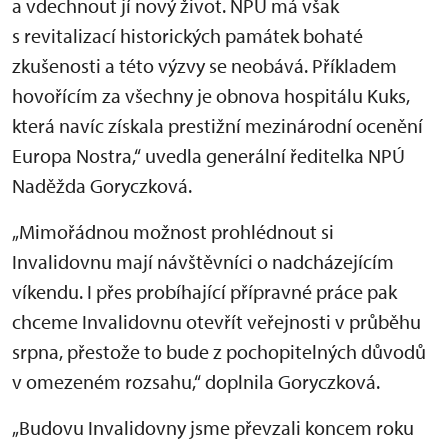
a vdechnout jí nový život. NPÚ má však
s revitalizací historických památek bohaté
zkušenosti a této výzvy se neobává. Příkladem
hovořícím za všechny je obnova hospitálu Kuks,
která navíc získala prestižní mezinárodní ocenění
Europa Nostra,“ uvedla generální ředitelka NPÚ
Naděžda Goryczková.
„Mimořádnou možnost prohlédnout si
Invalidovnu mají návštěvníci o nadcházejícím
víkendu. I přes probíhající přípravné práce pak
chceme Invalidovnu otevřít veřejnosti v průběhu
srpna, přestože to bude z pochopitelných důvodů
v omezeném rozsahu,“ doplnila Goryczková.
„Budovu Invalidovny jsme převzali koncem roku