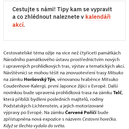
Cestujte s námi! Tipy kam se vypravit
a co zhlédnout naleznete v
kalendáři
akcí
.
Cestovatelské téma ožije na více než čtyřiceti památkách
Národního památkového ústavu prostřednictvím nových
i upravených prohlídkových tras, výstav a tematických akcí.
Návštěvníci se mohou těšit na znovuotevření trasy
Mitsuko
na zámku
Horšovský Týn
, věnovanou hraběnce Mitsuko
Coudenhove-Kalergi, první Japonce žijící v Evropě. Další
novinkou bude upravená prohlídková trasa na zámku
Telč
,
která přiblíží bydlení posledních majitelů, rodiny
Podstatských-Lichtenstein, a jejich motorizované
výpravy po Evropě. Na zámku
Červené Poříčí
bude
zpřístupněna nová expozice s názvem
Cestovní horečka.
Když se šlechta vydala do světa
.