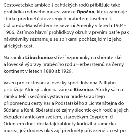
Cestovatelské ambice šlechtických rodů přibližuje také
prohlídka rodového muzea zámku
Opočno
, která zahrnuje
sbírku předmětů dovezených hrabětem Josefem II.
Colloredo-Mansfeldem ze Severní Ameriky v letech 1904–
1906. Zatímco hlavní prohlídkový okruh v prvním patře pak
návštěvníky seznamuje se sbírkami pocházejícími z jeho
afrických cest.
Na zámku
Libochovice
střeží vzpomínky na sběratelské
a lovecké výpravy hraběcího rodu Herbersteinů na černý
kontinent v letech 1880 až 1929.
Vášeň pro cestování a lovecký sport Johanna Pálffyho
přibližuje Africký salon na zámku
Březnice
. Africký sál na
zámku Telč i sezónní výstava na hradě Grabštejn
připomenou cesty Karla Podstatského z Lichtenštejna do
Súdánu a Keni. Sběratelské zájmy šlechtických rodů a jejich
okouzlení antickým světem, starověkým Egyptem či
Orientem dnes dokládají kabinety kuriozit a zámecká
muzea, jež dodnes ukrývají předměty přivezené z cest po