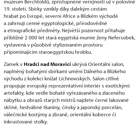
muzeum Berchtoldů, zpřístupněné veřejnosti už v polovině
19. století. Sbírky vznikly díky dalekým cestám
hrabat po Evropě, severní Africe a Blízkém východě
a zahrnují cenné egyptologické, přírodovědné
a etnografické předměty. Největší pozornost přitahuje
přibližně 2 000 let stará egyptská mumie ženy Nefersobek,
vystavená v působivě stylizovaném prostoru
připomínajícím staroegyptskou hrobku.
Zámek v
Hradci nad Moravicí
ukrývá Orientální salon,
naplněný bohatými sbírkami umění Dálného a Blízkého
východu z kolekcí knížat Lichnowských. Salon citlivě
propojuje evropský reprezentativní interiér s exotickými
artefakty, kde vedle bohatě vyřezávaného a zlaceného
nábytku a obrazů starých mistrů najdete černé lakované
skříně, hedvábné tkaniny, čínský a japonský porcelán,
válečnické kostýmy a zbraně, orientální koberce či
inkrustované stolky.