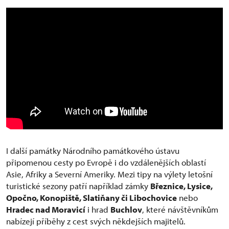
I další památky Národního památkového ústavu
připomenou cesty po Evropě i do vzdálenějších oblastí
Asie, Afriky a Severní Ameriky. Mezi tipy na výlety letošní
turistické sezony patří například zámky
Březnice, Lysice,
Opočno, Konopiště, Slatiňany či Libochovice
nebo
Hradec nad Moravicí
i hrad
Buchlov
, které návštěvníkům
nabízejí příběhy z cest svých někdejších majitelů.