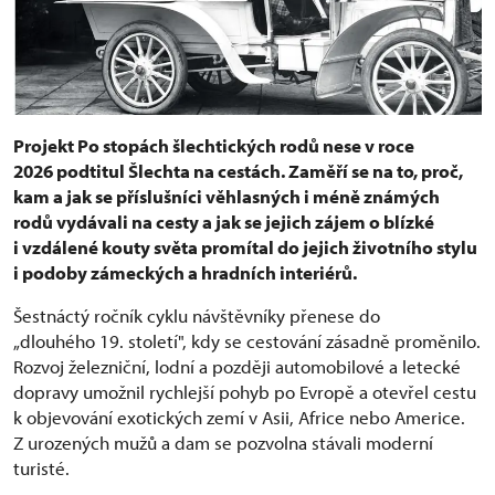
Projekt Po stopách šlechtických rodů nese v roce
2026 podtitul Šlechta na cestách. Zaměří se na to, proč,
kam a jak se příslušníci věhlasných i méně známých
rodů vydávali na cesty a jak se jejich zájem o blízké
i vzdálené kouty světa promítal do jejich životního stylu
i podoby zámeckých a hradních interiérů.
Šestnáctý ročník cyklu návštěvníky přenese do
„dlouhého 19. století", kdy se cestování zásadně proměnilo.
Rozvoj železniční, lodní a později automobilové a letecké
dopravy umožnil rychlejší pohyb po Evropě a otevřel cestu
k objevování exotických zemí v Asii, Africe nebo Americe.
Z urozených mužů a dam se pozvolna stávali moderní
turisté.