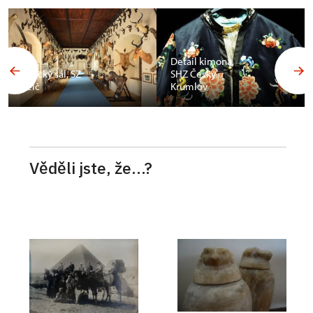
Budoár
Františka
Detail kimona,
Ferdinanda d
SHZ Český
´Este, SZ
Krumlov
Konopiště
Věděli jste, že...?