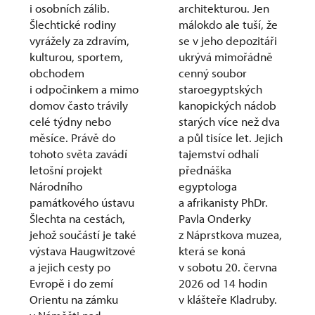
i osobních zálib.
architekturou. Jen
Šlechtické rodiny
málokdo ale tuší, že
vyrážely za zdravím,
se v jeho depozitáři
kulturou, sportem,
ukrývá mimořádně
obchodem
cenný soubor
i odpočinkem a mimo
staroegyptských
domov často trávily
kanopických nádob
celé týdny nebo
starých více než dva
měsíce. Právě do
a půl tisíce let. Jejich
tohoto světa zavádí
tajemství odhalí
letošní projekt
přednáška
Národního
egyptologa
památkového ústavu
a afrikanisty PhDr.
Šlechta na cestách,
Pavla Onderky
jehož součástí je také
z Náprstkova muzea,
výstava Haugwitzové
která se koná
a jejich cesty po
v sobotu 20. června
Evropě i do zemí
2026 od 14 hodin
Orientu na zámku
v klášteře Kladruby.