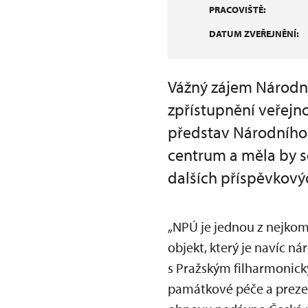
PRACOVIŠTĚ:
DATUM ZVEŘEJNĚNÍ:
Vážný zájem Národní
zpřístupnění veřejno
představ Národního 
centrum a měla by s
dalších příspěvkovýc
„NPÚ je jednou z nejkom
objekt, který je navíc n
s Pražským filharmonick
památkové péče a prezent