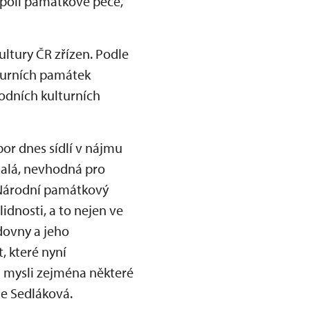
 poli památkové péče,“
ultury ČR zřízen. Podle
turních památek
odních kulturních
bor dnes sídlí v nájmu
malá, nevhodná pro
 Národní památkový
idnosti, a to nejen ve
dovny a jeho
t, které nyní
 mysli zejména některé
je Sedláková.