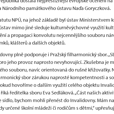
publika dostala nejprestižnější evropské ocenění na
lka Národního památkového ústavu Naďa Goryczková.
atutu NPÚ, na jehož základě byl ústav Ministerstvem k
stav mimo jiné sleduje kulturněvýchovné využití kul
ění a propagaci konvolutu nejcennějšího souboru nár
ků, klášterů a dalších objektů.
dovny plně podporuje i Pražský filharmonický sbor. „S
u pro jeho provoz naprosto nevyhovující. Zkušebna je 
ého souboru, navíc orientovaná do rušné křižovatky.
harmonický sbor zárukou naprosté kompetentnosti a sol
 pokud hovoříme o dalším využití celého objektu Invali
 říká ředitelka sboru Eva Sedláková. „Část našich aktivi
sídlo, bychom mohli přenést do Invalidovny. Mám na
dy určené školní mládeži či rodičům s dětmi,“ upřesňu