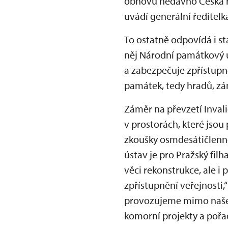
obnovu nedávno Česká re
uvádí generální ředite
To ostatně odpovídá i st
něj Národní památkový ú
a zabezpečuje zpřístupn
památek, tedy hradů, zám
Záměr na převzetí Invali
v prostorách, které jso
zkoušky osmdesátičlenn
ústav je pro Pražský fil
věci rekonstrukce, ale i
zpřístupnění veřejnosti,“
provozujeme mimo naše 
komorní projekty a pořa