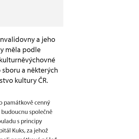
nvalidovny a jeho
by měla podle
 kulturněvýchovné
o sboru a některých
stvo kultury ČR.
nto památkově cenný
 v budoucnu společně
uladu s principy
itál Kuks, za jehož