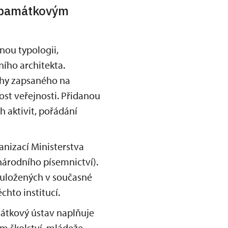
m památkovým
ou typologii,
ího architekta.
rahy zapsaného na
st veřejnosti. Přidanou
 aktivit, pořádání
nizací Ministerstva
národního písemnictví).
 uložených v současné
chto institucí.
mátkový ústav naplňuje
vem školství, mládeže