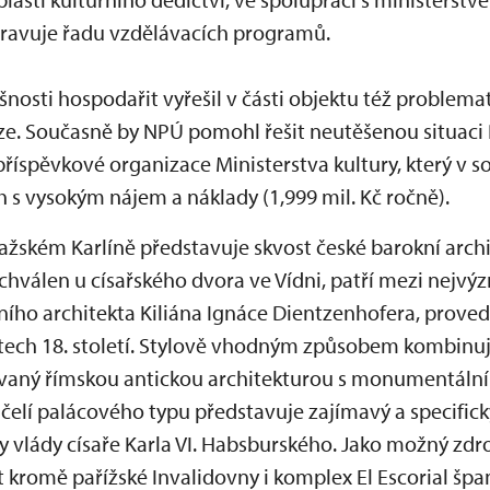
pravuje řadu vzdělávacích programů.
osti hospodařit vyřešil v části objektu též problema
e. Současně by NPÚ pomohl řešit neutěšenou situaci
říspěvkové organizace Ministerstva kultury, který v s
 s vysokým nájem a náklady (1,999 mil. Kč ročně).
žském Karlíně představuje skvost české barokní archit
chválen u císařského dvora ve Vídni, patří mezi nejvý
ího architekta Kiliána Ignáce Dientzenhofera, prove
etech 18. století. Stylově vhodným způsobem kombinuj
ovaný římskou antickou architekturou s monumentáln
čelí palácového typu představuje zajímavý a specificky
y vlády císaře Karla VI. Habsburského. Jako možný zdr
 kromě pařížské Invalidovny i komplex El Escorial španě