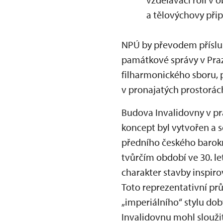
a tělovýchovy při
NPÚ by převodem příslušn
památkové správy v Praz
filharmonického sboru, p
v pronajatých prostorách
Budova Invalidovny v pra
koncept byl vytvořen a s
předního českého barokn
tvůrčím období ve 30. l
charakter stavby inspir
Toto reprezentativní prů
„imperiálního“ stylu dob
Invalidovnu mohl sloužit