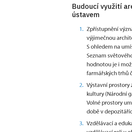
Budoucí využití a
ústavem
Zpřístupnění význ
výjimečnou archit
S ohledem na umís
Seznam světového 
hodnotou je i mož
farmářských trhů č
Výstavní prostory
kultury (Národní 
Volné prostory um
době v depozitáříc
Vzdělávací a eduk
vzdělávací roli v 