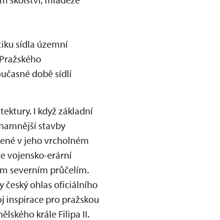
tiku sídla územní
 Pražského
oučasné době sídlí
ektury. I když základní
znamnější stavby
dené v jeho vrcholném
e vojensko-erární
ím severním průčelím.
 český ohlas oficiálního
oj inspirace pro pražskou
lského krále Filipa II.