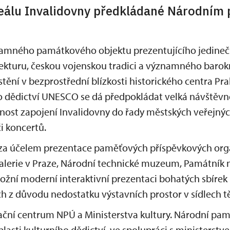
reálu Invalidovny předkládané Národní
amného památkového objektu prezentujícího jedinečn
ekturu, českou vojenskou tradici a významného barokn
tění v bezprostřední blízkosti historického centra P
dědictví UNESCO se dá předpokládat velká návštěvno
nost zapojení Invalidovny do řady městských veřejných
i koncertů.
 za účelem prezentace paměťových příspěvkových orga
galerie v Praze, Národní technické muzeum, Památník 
ožní moderní interaktivní prezentaci bohatých sbírek
h z důvodu nedostatku výstavních prostor v sídlech tě
ační centrum NPÚ a Ministerstva kultury. Národní pa
oblasti kulturního dědictví, ve spolupráci s ministerst