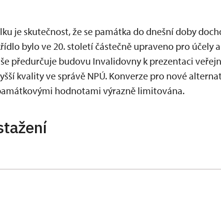
u je skutečnost, že se památka do dnešní doby docho
řídlo bylo ve 20. století částečně upraveno pro účely
še předurčuje budovu Invalidovny k prezentaci veřej
šší kvality ve správě NPÚ. Konverze pro nové alternat
památkovými hodnotami výrazně limitována.
stažení