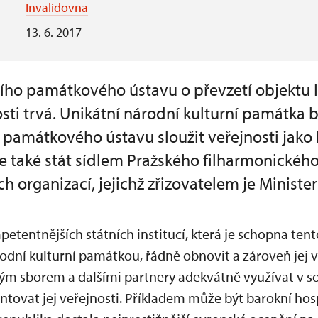
Invalidovna
13. 6. 2017
ho památkového ústavu o převzetí objektu I
sti trvá. Unikátní národní kulturní památka 
památkového ústavu sloužit veřejnosti jako
e také stát sídlem Pražského filharmonickéh
h organizací, jejichž zřizovatelem je Minister
petentnějších státních institucí, která je schopna te
árodní kulturní památkou, řádně obnovit a zároveň jej
ým sborem a dalšími partnery adekvátně využívat v so
ovat jej veřejnosti. Příkladem může být barokní hosp