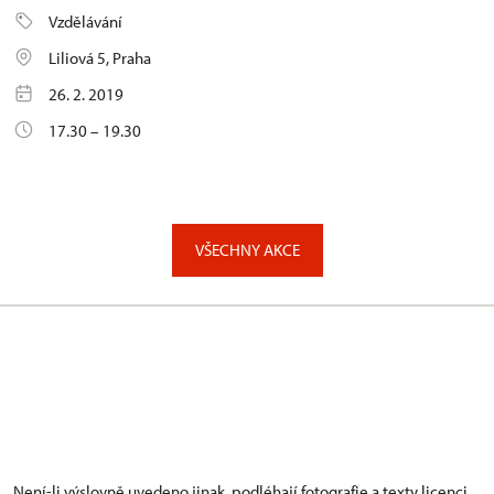
Vzdělávání
Liliová 5, Praha
26. 2. 2019
17.30 – 19.30
VŠECHNY AKCE
Není-li výslovně uvedeno jinak, podléhají fotografie a texty
licenci