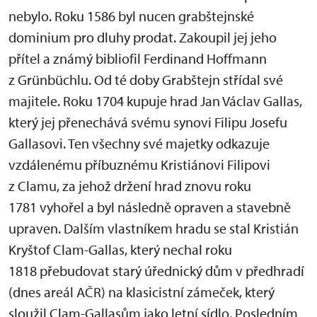
nebylo. Roku 1586 byl nucen grabštejnské
dominium pro dluhy prodat. Zakoupil jej jeho
přítel a známý bibliofil Ferdinand Hoffmann
z Grünbüchlu. Od té doby Grabštejn střídal své
majitele. Roku 1704 kupuje hrad Jan Václav Gallas,
který jej přenechává svému synovi Filipu Josefu
Gallasovi. Ten všechny své majetky odkazuje
vzdálenému příbuznému Kristiánovi Filipovi
z Clamu, za jehož držení hrad znovu roku
1781 vyhořel a byl následně opraven a stavebně
upraven. Dalším vlastníkem hradu se stal Kristián
Kryštof Clam-Gallas, který nechal roku
1818 přebudovat starý úřednický dům v předhradí
(dnes areál AČR) na klasicistní zámeček, který
sloužil Clam-Gallasům jako letní sídlo. Posledním