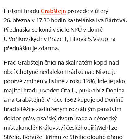
Historií hradu
Grabštejn
provede v úterý
26. března v 17.30 hodin kastelánka Iva Bártová.
Přednáška se koná v sídle NPÚ v domě
U Voříkovských v Praze 1, Liliová 5. Vstup na
přednášku je zdarma.
Hrad Grabštejn čnící na skalnatém kopci nad
obcí Chotyně nedaleko Hrádku nad Nisou je
poprvé zmíněn v listině z roku 1286, kde je jako
majitel hradu uveden Ota II., purkrabí z Donína
a na Grabštejně. V roce 1562 kupuje od Donínů
hrad s těžce zadluženým rozsáhlým panstvím
doktor práv, císařský dvorní rada a německý
místokancléř Království českého Jiří Mehl ze
Střelic. Bohužel Jiřímu ze Střelic dlouho přáno