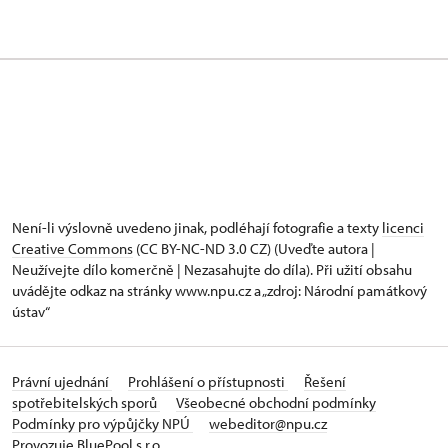
Není-li výslovně uvedeno jinak, podléhají fotografie a texty
licenci
Creative Commons
(CC BY-NC-ND 3.0 CZ) (Uveďte autora |
Neužívejte dílo komerčně | Nezasahujte do díla). Při užití obsahu
uvádějte odkaz na stránky www.npu.cz a „zdroj: Národní památkový
ústav“
Právní ujednání
Prohlášení o přístupnosti
Řešení
spotřebitelských sporů
Všeobecné obchodní podmínky
Podmínky pro výpůjčky NPÚ
webeditor@npu.cz
Provozuje BluePool s.r.o.