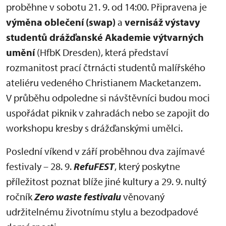
proběhne v sobotu 21. 9. od 14:00. Připravena je
výměna oblečení (swap)
a
vernisáž
výstavy
studentů drážďanské Akademie výtvarných
umění
(HfbK Dresden), která představí
rozmanitost prací čtrnácti studentů malířského
ateliéru vedeného Christianem Macketanzem.
V průběhu odpoledne si návštěvníci budou moci
uspořádat piknik v zahradách nebo se zapojit do
workshopu kresby s drážďanskými umělci.
Poslední víkend v září proběhnou dva zajímavé
festivaly – 28. 9.
RefuFEST
, který poskytne
příležitost poznat blíže jiné kultury a 29. 9. nultý
ročník
Zero waste festivalu
věnovaný
udržitelnému životnímu stylu a bezodpadové